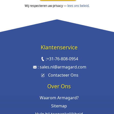
Wij respecteren uw privacy —
lees ons beleid
.
Klantenservice
:
+31-76-808-0954
:
sales.nl@armagard.com
Contacteer Ons
Over Ons
Waarom Armagard?
Sitemap
Hulp bij toegankelijkheid