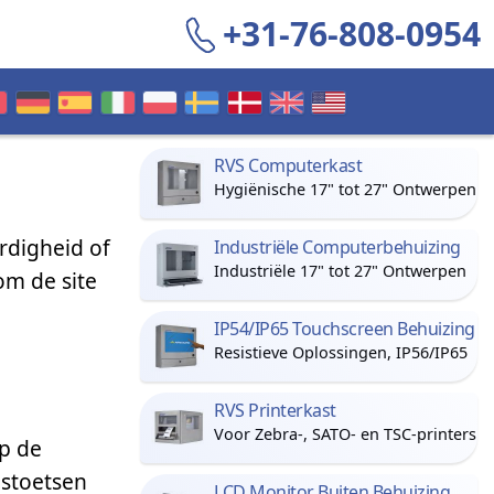
+31-76-808-0954
RVS Computerkast
Hygiënische 17" tot 27" Ontwerpen
rdigheid of
Industriële Computerbehuizing
Industriële 17" tot 27" Ontwerpen
om de site
IP54/IP65 Touchscreen Behuizing
Resistieve Oplossingen, IP56/IP65
RVS Printerkast
Voor Zebra-, SATO- en TSC-printers
op de
gstoetsen
LCD Monitor Buiten Behuizing