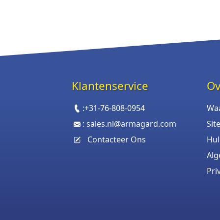
Klantenservice
Ov
:
+31-76-808-0954
Wa
:
sales.nl@armagard.com
Sit
Contacteer Ons
Hul
Al
Pri