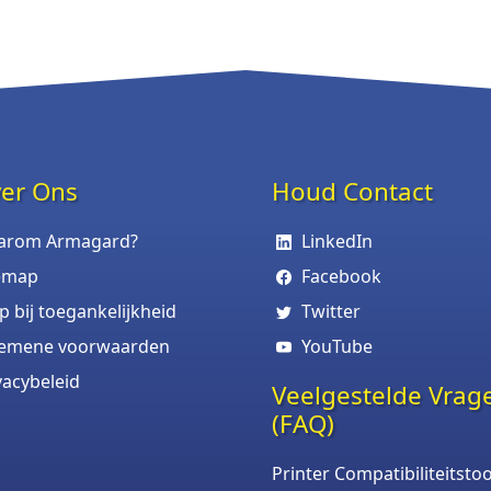
er Ons
Houd Contact
arom Armagard?
LinkedIn
emap
Facebook
p bij toegankelijkheid
Twitter
gemene voorwaarden
YouTube
vacybeleid
Veelgestelde Vrag
(FAQ)
Printer Compatibiliteitstoo