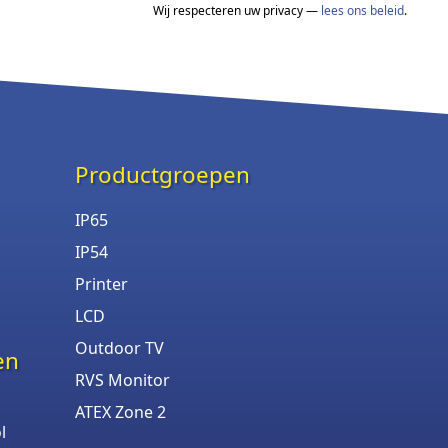
Wij respecteren uw privacy —
lees ons beleid
.
Productgroepen
IP65
IP54
Printer
LCD
Outdoor TV
en
RVS Monitor
ATEX Zone 2
l