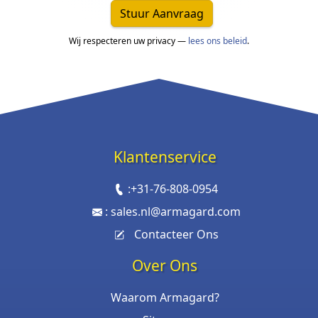
Stuur Aanvraag
Wij respecteren uw privacy —
lees ons beleid
.
Klantenservice
:
+31-76-808-0954
:
sales.nl@armagard.com
Contacteer Ons
Over Ons
Waarom Armagard?