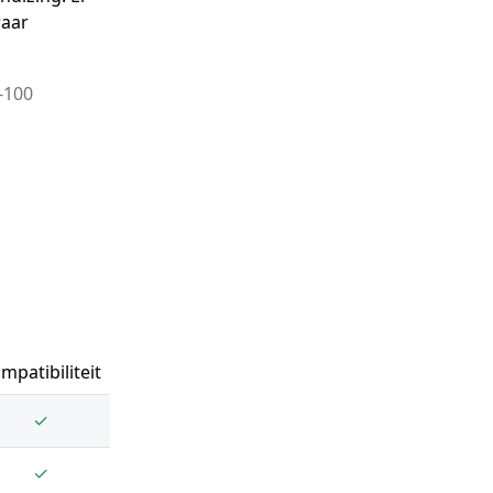
waar
-100
mpatibiliteit
✓
✓