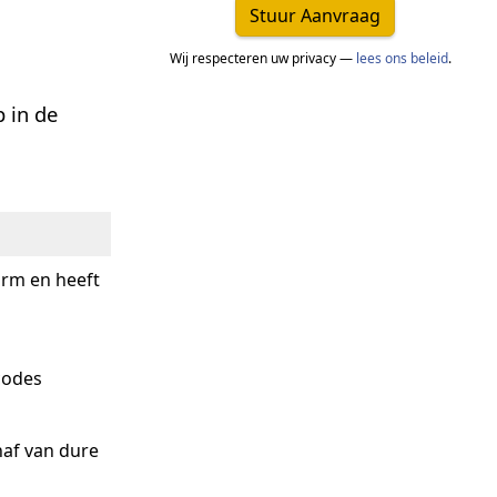
Stuur Aanvraag
Wij respecteren uw privacy —
lees ons beleid
.
 in de
arm en heeft
codes
haf van dure