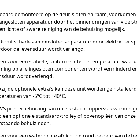
daard gemonteerd op de deur, sloten en raam, voorkomen
angesloten apparatuur door het binnendringen van vloeist
n lichte of zware reiniging van de behuizing mogelijk.
komt schade aan omsloten apparatuur door elektriciteitsp
door de levensduur wordt verlengd.
en voor een stabiele, uniforme interne temperatuur, waar
ning op alle ingesloten componenten wordt verminderd e
nsduur wordt verlengd.
zij de optionele extra's kan deze unit worden geïnstalleerd
eraturen van -5°C tot +40°C.
VS printerbehuizing kan op elk stabiel oppervlak worden 
p een optionele standaard/trolley of bovenop één van onze
rstaande behuizingen.
en voor een waterdichte afdichting rond de deur van de be