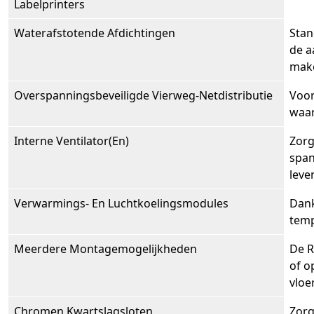
Labelprinters
Waterafstotende Afdichtingen
Stan
de a
make
Overspanningsbeveiligde Vierweg-Netdistributie
Voor
waar
Interne Ventilator(En)
Zorg
span
leve
Verwarmings- En Luchtkoelingsmodules
Dank
temp
Meerdere Montagemogelijkheden
De R
of o
vloe
Chromen Kwartslagsloten
Zorg