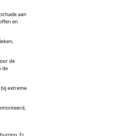
 schade aan
offen en
ieken,
door de
n de
 bij extreme
gemonteerd,
huizing. Er