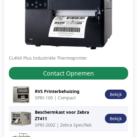
CL4NX Plus Industriële Thermoprinter
Contact Opnemen
Productafbeelding
Beschrijving
Actie
RVS Printerbehuizing
Bekijk
SPRI-100 | Compact
Beschermkast voor Zebra
ZT411
Bekijk
SPRI-200Z | Zebra Specifiek