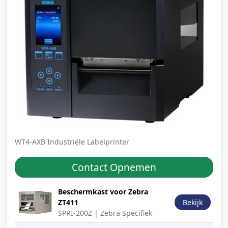
WT4-AXB Industriële Labelprinter
Contact Opnemen
Productafbeelding
Beschrijving
Actie
Beschermkast voor Zebra
ZT411
Bekijk
SPRI-200Z | Zebra Specifiek