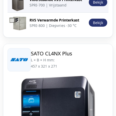
Bekijk
SPRI-700 | Vrijstaand
RVS Verwarmde Printerkast
Bekijk
SPRI-800 | Diepvries -30 °C
SATO CL4NX Plus
L × B × H mm:
457 x 321 x 271