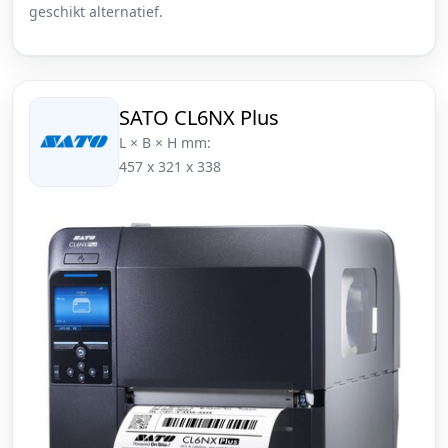
geschikt alternatief.
SATO CL6NX Plus
L × B × H mm:
457 x 321 x 338