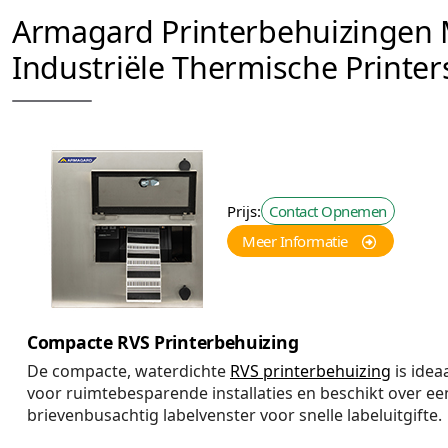
Armagard Printerbehuizingen 
Industriële Thermische Printer
Prijs:
Contact Opnemen
Meer Informatie
Compacte RVS Printerbehuizing
De compacte, waterdichte
RVS printerbehuizing
is idea
voor ruimtebesparende installaties en beschikt over ee
brievenbusachtig labelvenster voor snelle labeluitgifte.