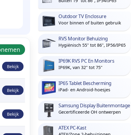
Buiten 19" tot 86", IP54/IP65
Outdoor TV Enclosure
Voor binnen of buiten gebruik
RVS Monitor Behuizing
Hygiënisch 55" tot 86", IP56/IP65
Opnemen
IP69K RVS PC En Monitors
Bekijk
IP69K, van 32" tot 75"
IP65 Tablet Bescherming
iPad- en Android-hoesjes
Bekijk
Samsung Display Buitenmontage
Gecertificeerde OH ontwerpen
Bekijk
ATEX PC-Kast
ATEX/Zone 2-behuizingen