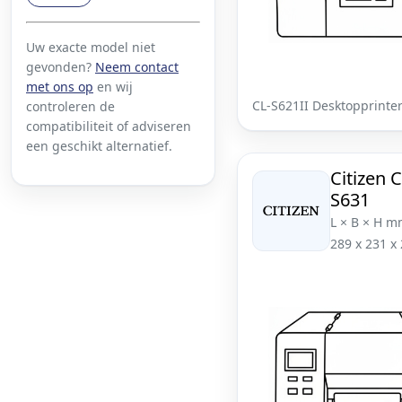
Uw exacte model niet
gevonden?
Neem contact
met ons op
en wij
CL-S621II Desktopprinte
controleren de
compatibiliteit of adviseren
een geschikt alternatief.
Citizen C
S631
L × B × H m
289 x 231 x