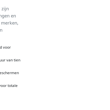
 zijn
ingen en
 merken,
en
d voor
uur van tien
 beschermen
oor totale