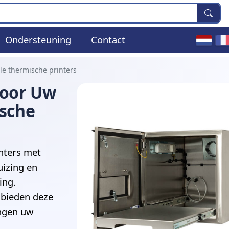
Ondersteuning
Contact
ële thermische printers
Voor Uw
ische
nters met
uizing en
ing.
l bieden deze
ingen uw