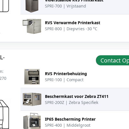
SPRI-700 | Vrijstaand
RVS Verwarmde Printerkast
SPRI-800 | Diepvries -30 °C
r
L-
Contact 
Productafbeelding
Beschrijving
Actie
m:
RVS Printerbehuizing
 270
SPRI-100 | Compact
Beschermkast voor Zebra ZT411
SPRI-200Z | Zebra Specifiek
IP65 Bescherming Printer
SPRI-400 | Middelgroot