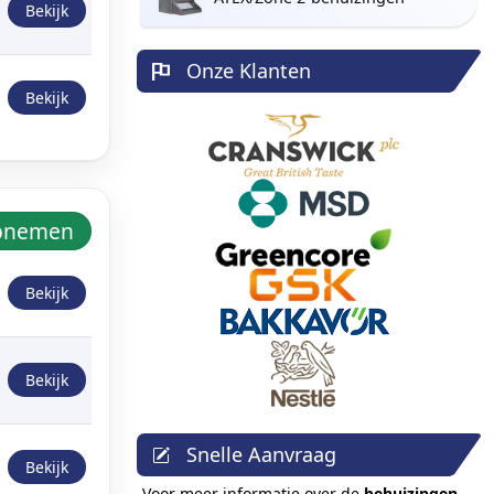
Bekijk
Onze Klanten
Bekijk
Opnemen
Bekijk
Bekijk
Snelle Aanvraag
Bekijk
Voor meer informatie over de
behuizingen