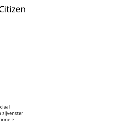
itizen
ciaal
 zijvenster
tionele