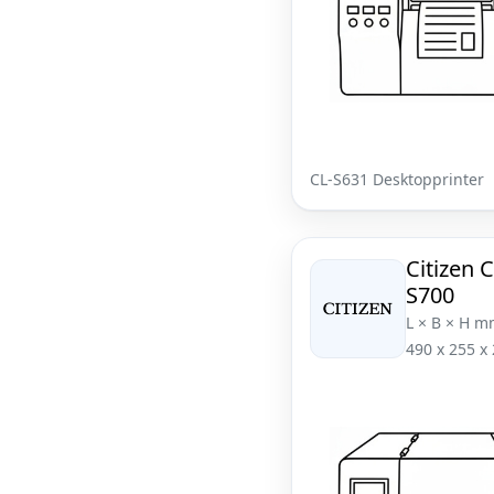
CL-S631 Desktopprinter
Citizen C
S700
L × B × H m
490 x 255 x