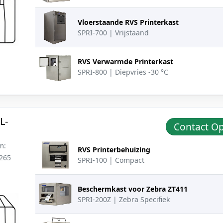
Vloerstaande RVS Printerkast
SPRI-700 | Vrijstaand
RVS Verwarmde Printerkast
SPRI-800 | Diepvries -30 °C
L-
Contact 
Productafbeelding
Beschrijving
Actie
m:
RVS Printerbehuizing
 265
SPRI-100 | Compact
Beschermkast voor Zebra ZT411
SPRI-200Z | Zebra Specifiek