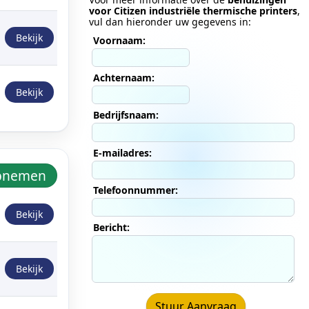
voor Citizen industriële thermische printers
,
vul dan hieronder uw gegevens in:
Bekijk
Voornaam:
Achternaam:
Bekijk
Bedrijfsnaam:
E-mailadres:
Opnemen
Telefoonnummer:
Bekijk
Bericht:
Bekijk
Stuur Aanvraag