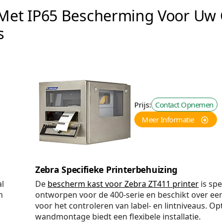
Met IP65 Bescherming Voor Uw C
s
Prijs:
Contact Opnemen
Meer Informatie
Zebra Specifieke Printerbehuizing
al
De
bescherm kast voor Zebra ZT411 printer
is spe
n
ontworpen voor de 400-serie en beschikt over een
voor het controleren van label- en lintniveaus. Op
wandmontage biedt een flexibele installatie.