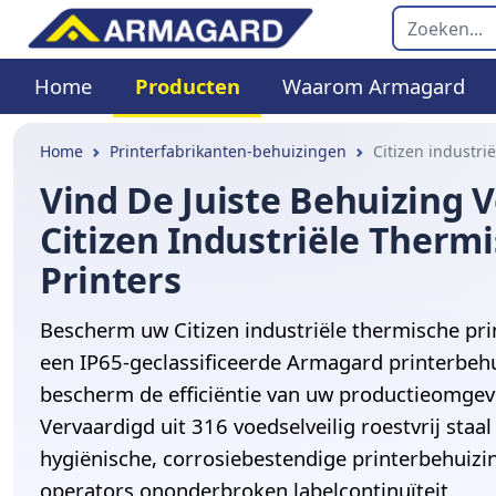
Home
Producten
Waarom Armagard
Home
Printerfabrikanten-behuizingen
Citizen industri
Vind De Juiste Behuizing 
Citizen Industriële Therm
Printers
Bescherm uw Citizen industriële thermische pri
een IP65-geclassificeerde Armagard printerbeh
bescherm de efficiëntie van uw productieomgev
Vervaardigd uit 316 voedselveilig roestvrij staa
hygiënische, corrosiebestendige printerbehuiz
operators ononderbroken labelcontinuïteit.