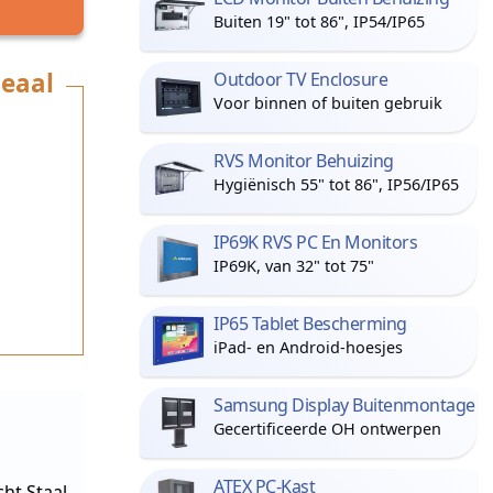
Buiten 19" tot 86", IP54/IP65
deaal
Outdoor TV Enclosure
Voor binnen of buiten gebruik
RVS Monitor Behuizing
Hygiënisch 55" tot 86", IP56/IP65
IP69K RVS PC En Monitors
IP69K, van 32" tot 75"
IP65 Tablet Bescherming
iPad- en Android-hoesjes
Samsung Display Buitenmontage
Gecertificeerde OH ontwerpen
ATEX PC-Kast
ht Staal