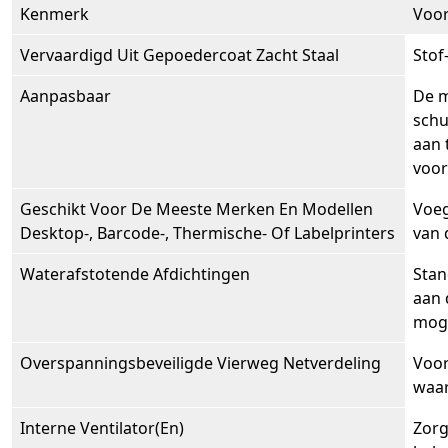
Kenmerk
Voor
Vervaardigd Uit Gepoedercoat Zacht Staal
Stof
Aanpasbaar
De m
schu
aan 
voor
Geschikt Voor De Meeste Merken En Modellen
Voeg
Desktop-, Barcode-, Thermische- Of Labelprinters
van 
Waterafstotende Afdichtingen
Stan
aan 
moge
Overspanningsbeveiligde Vierweg Netverdeling
Voor
waar
Interne Ventilator(en)
Zorg