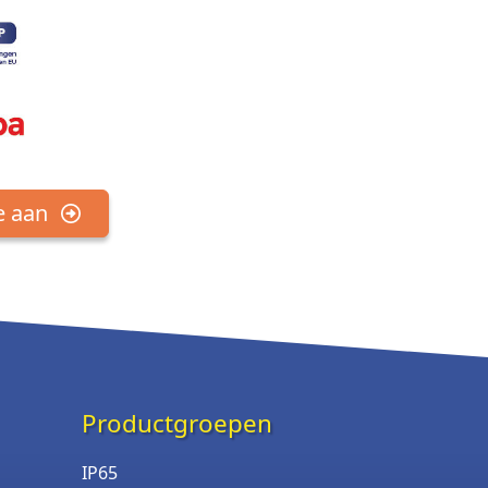
e aan
Productgroepen
IP65