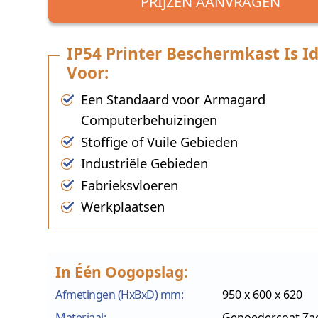
PRIJZEN AANVRAGEN
IP54 Printer Beschermkast Is I
Voor:
Een Standaard voor Armagard
Computerbehuizingen
Stoffige of Vuile Gebieden
Industriële Gebieden
Fabrieksvloeren
Werkplaatsen
In Één Oogopslag:
Afmetingen (HxBxD) mm:
950 x 600 x 620
Materiaal:
Gepoedercoat Zac