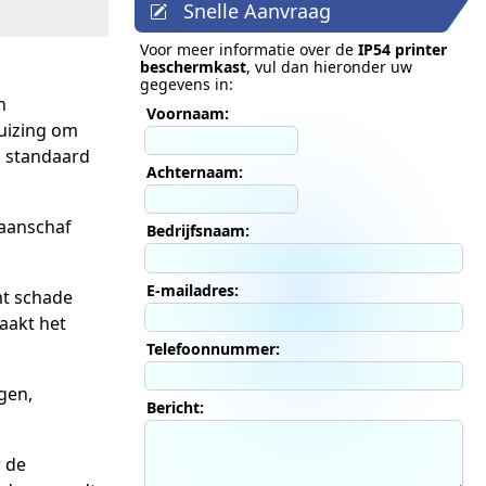
Snelle Aanvraag
Voor meer informatie over de
IP54 printer
beschermkast
, vul dan hieronder uw
gegevens in:
n
Voornaam:
huizing om
s standaard
Achternaam:
 aanschaf
Bedrijfsnaam:
E-mailadres:
mt schade
aakt het
Telefoonnummer:
gen,
Bericht:
 de