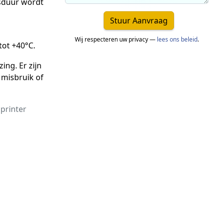
nsduur wordt
Stuur Aanvraag
Wij respecteren uw privacy —
lees ons beleid
.
tot +40°C.
ing. Er zijn
 misbruik of
printer