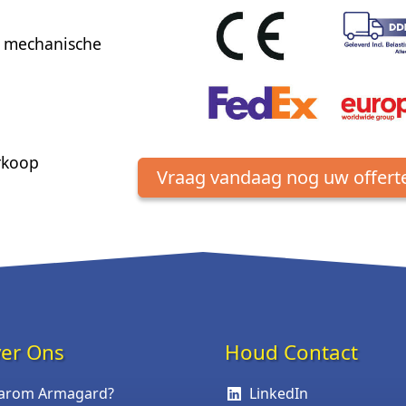
ke mechanische
rkoop
Vraag vandaag nog uw offert
er Ons
Houd Contact
arom Armagard?
LinkedIn