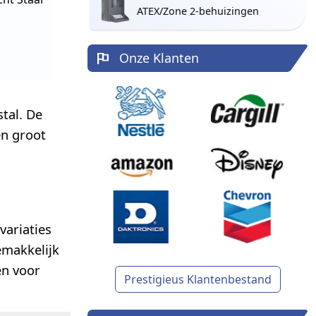
ATEX/Zone 2-behuizingen
Onze Klanten
tal. De
en groot
variaties
emakkelijk
en voor
Prestigieus Klantenbestand