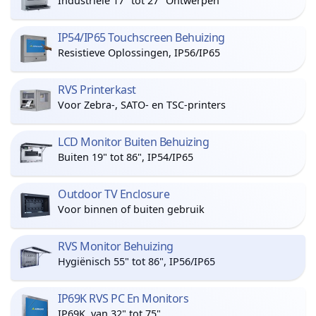
Industriële 17" tot 27" Ontwerpen
IP54/IP65 Touchscreen Behuizing
Resistieve Oplossingen, IP56/IP65
RVS Printerkast
Voor Zebra-, SATO- en TSC-printers
LCD Monitor Buiten Behuizing
Buiten 19" tot 86", IP54/IP65
Outdoor TV Enclosure
Voor binnen of buiten gebruik
RVS Monitor Behuizing
Hygiënisch 55" tot 86", IP56/IP65
IP69K RVS PC En Monitors
IP69K, van 32" tot 75"