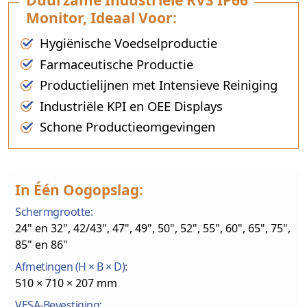
Monitor, Ideaal Voor:
Hygiënische Voedselproductie
Farmaceutische Productie
Productielijnen met Intensieve Reiniging
Industriële KPI en OEE Displays
Schone Productieomgevingen
In Één Oogopslag:
Schermgrootte:
24" en 32", 42/43", 47", 49", 50", 52", 55", 60", 65", 75",
85" en 86"
Afmetingen (H × B × D):
510 × 710 × 207 mm
VESA-Bevestiging: