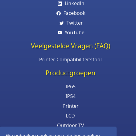
LinkedIn
Facebook
Twitter
YouTube
Veelgestelde Vragen (FAQ)
Printer Compatibiliteitstool
Productgroepen
IP65
IP54
Printer
LCD
Outdoor TV
RVS Monitor
We gebruiken cookies om u de beste online