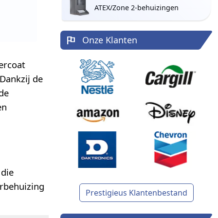
ATEX/Zone 2-behuizingen
Onze Klanten
ercoat
 Dankzij de
nde
en
 die
erbehuizing
Prestigieus Klantenbestand