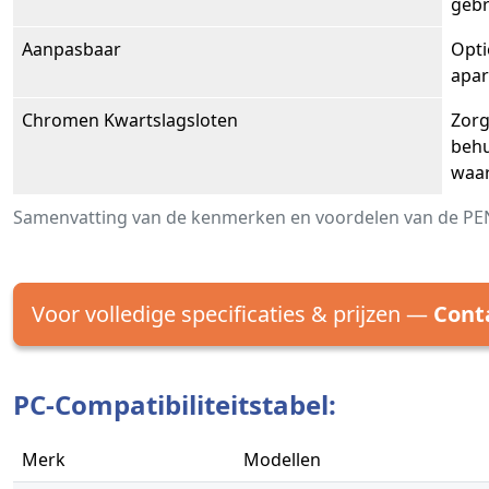
gebr
Aanpasbaar
Opti
apar
Chromen Kwartslagsloten
Zorg
behu
waar
Samenvatting van de kenmerken en voordelen van de PENC
Voor volledige specificaties & prijzen —
Cont
PC-Compatibiliteitstabel:
Merk
Modellen