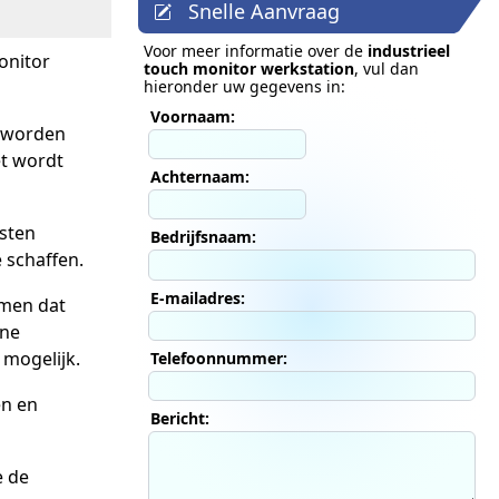
Snelle Aanvraag
Voor meer informatie over de
industrieel
onitor
touch monitor werkstation
, vul dan
hieronder uw gegevens in:
Voornaam:
n worden
t wordt
Achternaam:
osten
Bedrijfsnaam:
 schaffen.
E-mailadres:
omen dat
rne
 mogelijk.
Telefoonnummer:
en en
Bericht:
e de