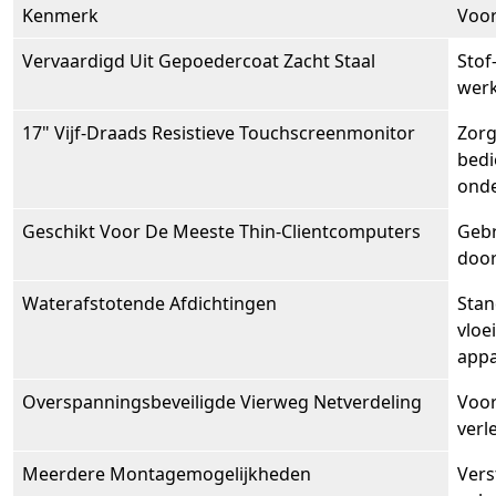
Kenmerk
Voor
Vervaardigd Uit Gepoedercoat Zacht Staal
Stof
werk
17" Vijf-Draads Resistieve Touchscreenmonitor
Zorg
bedi
onde
Geschikt Voor De Meeste Thin-Clientcomputers
Gebr
door
Waterafstotende Afdichtingen
Stan
vloe
appa
Overspanningsbeveiligde Vierweg Netverdeling
Voor
verl
Meerdere Montagemogelijkheden
Vers