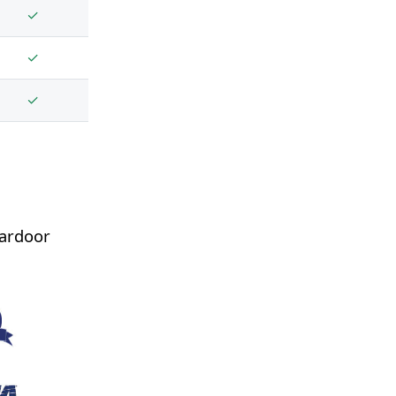
✓
✓
✓
aardoor