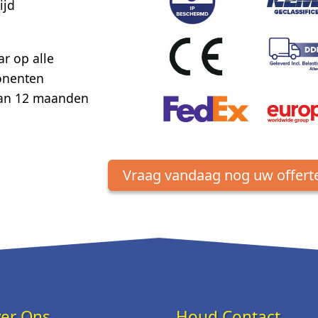
ijd
r op alle
onenten
 van 12 maanden
Vraag vandaag nog uw offert
er Ons
Houd Contact